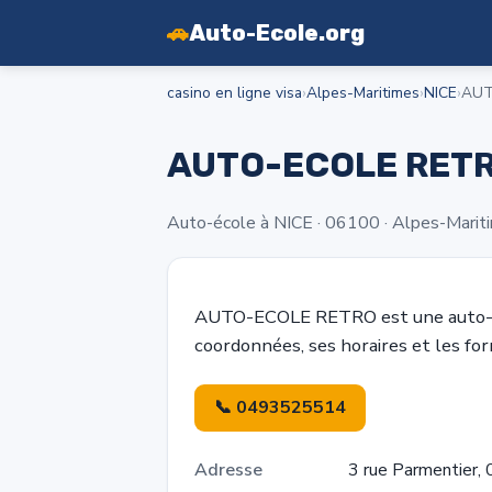
🚗
Auto-Ecole.org
casino en ligne visa
›
Alpes-Maritimes
›
NICE
›
AUT
AUTO-ECOLE RET
Auto-école à NICE · 06100 · Alpes-Marit
AUTO-ECOLE RETRO est une auto-é
coordonnées, ses horaires et les fo
📞 0493525514
Adresse
3 rue Parmentier,