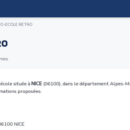
O-ECOLE RETRO
RO
imes
cole située à
NICE
(06100), dans le département Alpes-Mar
rmations proposées.
 06100 NICE