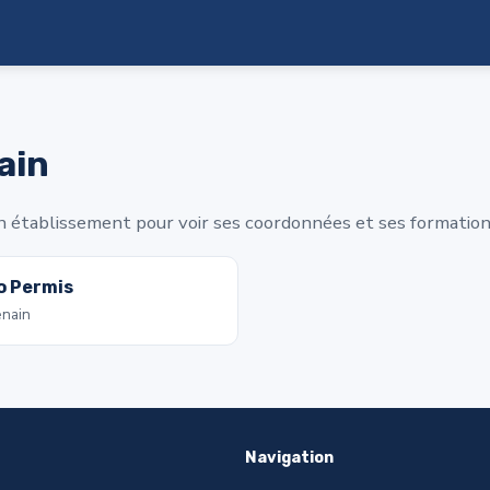
ain
n établissement pour voir ses coordonnées et ses formation
o Permis
nain
Navigation