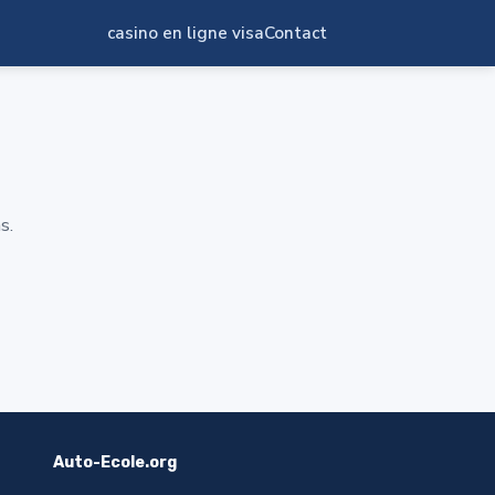
casino en ligne visa
Contact
s.
Auto-Ecole.org