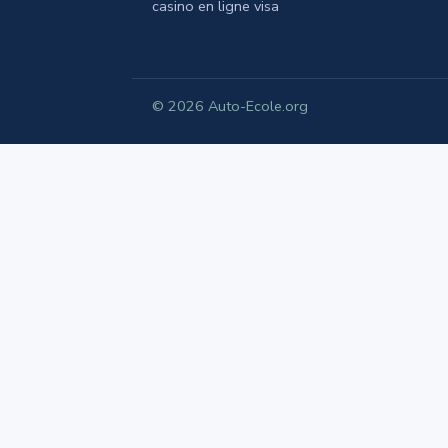
casino en ligne visa
© 2026 Auto-Ecole.org