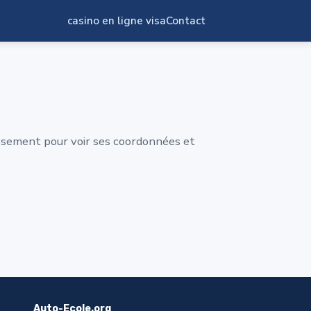
casino en ligne visa
Contact
sement pour voir ses coordonnées et
Auto-Ecole.org