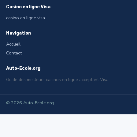
Casino en ligne Visa
casino en ligne visa
Navigation
Accueil
Contact
Auto-Ecole.org
Guide des meilleurs casinos en ligne acceptant Visa.
© 2026 Auto-Ecole.org