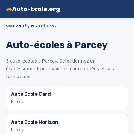
🚗
Auto-Ecole.org
casino en ligne visa
›
Parcey
Auto-écoles à Parcey
3 auto-écoles à Parcey. Sélectionnez un
établissement pour voir ses coordonnées et ses
formations.
Auto Ecole Card
Parcey
Auto Ecole Horizon
Parcey