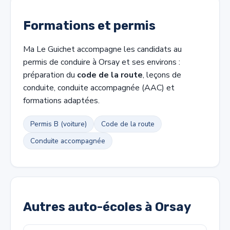
Formations et permis
Ma Le Guichet accompagne les candidats au
permis de conduire à Orsay et ses environs :
préparation du
code de la route
, leçons de
conduite, conduite accompagnée (AAC) et
formations adaptées.
Permis B (voiture)
Code de la route
Conduite accompagnée
Autres auto-écoles à Orsay