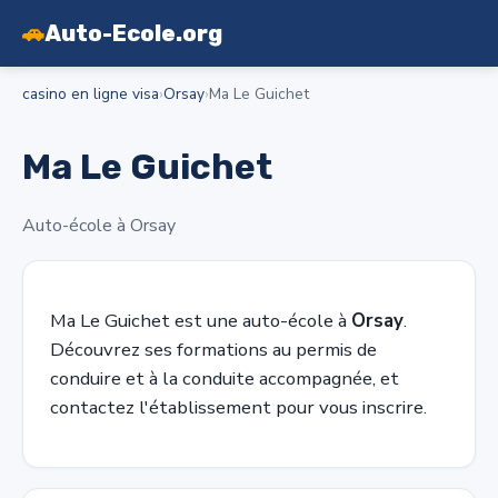
🚗
Auto-Ecole.org
casino en ligne visa
›
Orsay
›
Ma Le Guichet
Ma Le Guichet
Auto-école à Orsay
Ma Le Guichet est une auto-école à
Orsay
.
Découvrez ses formations au permis de
conduire et à la conduite accompagnée, et
contactez l'établissement pour vous inscrire.