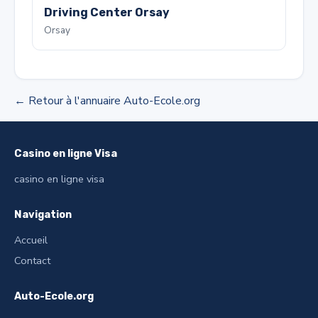
Driving Center Orsay
Orsay
← Retour à l'annuaire Auto-Ecole.org
Casino en ligne Visa
casino en ligne visa
Navigation
Accueil
Contact
Auto-Ecole.org