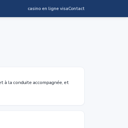
casino en ligne visa
Contact
et à la conduite accompagnée, et