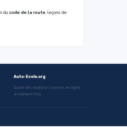
on du
code de la route
, leçons de
Auto-Ecole.org
Guide des meilleurs casinos en ligne
acceptant Visa.