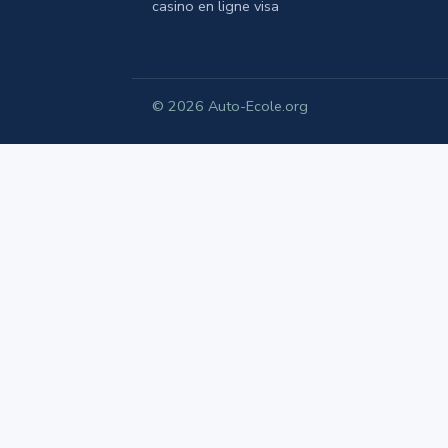
casino en ligne visa
© 2026 Auto-Ecole.org