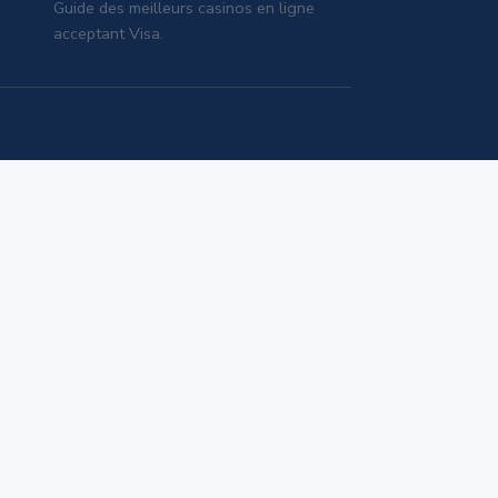
Guide des meilleurs casinos en ligne
acceptant Visa.