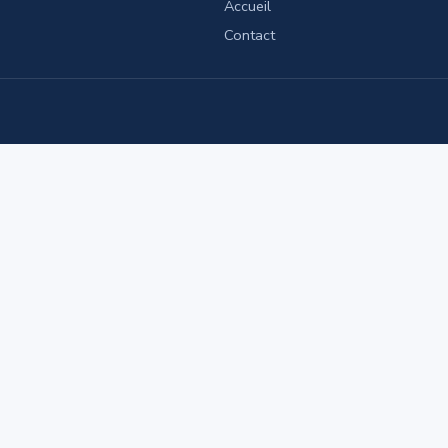
Accueil
Contact