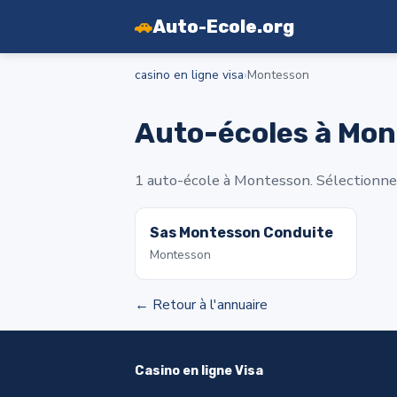
🚗
Auto-Ecole.org
casino en ligne visa
›
Montesson
Auto-écoles à Mo
1 auto-école à Montesson. Sélectionne
Sas Montesson Conduite
Montesson
← Retour à l'annuaire
Casino en ligne Visa