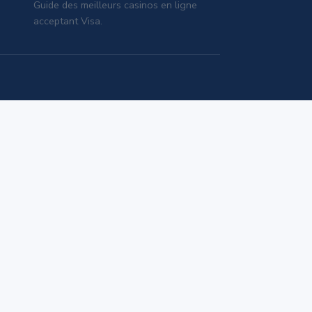
Guide des meilleurs casinos en ligne
acceptant Visa.