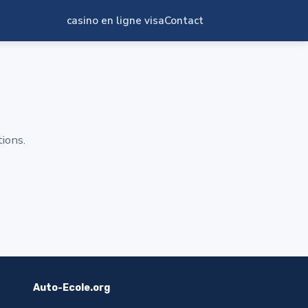
casino en ligne visa
Contact
ions.
Auto-Ecole.org