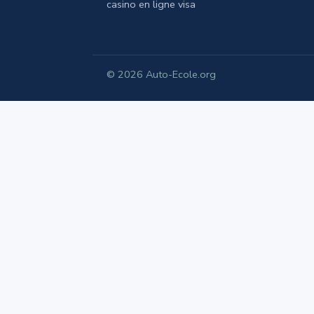
casino en ligne visa
© 2026 Auto-Ecole.org