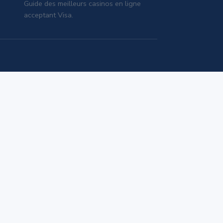
Guide des meilleurs casinos en ligne
acceptant Visa.