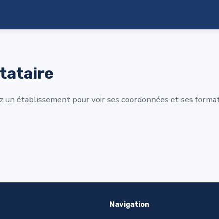
tataire
z un établissement pour voir ses coordonnées et ses format
Navigation