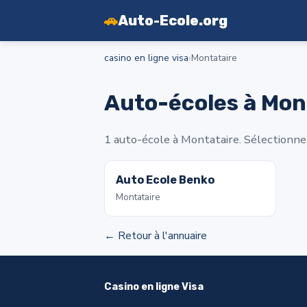
🚗
Auto-Ecole.org
casino en ligne visa
›
Montataire
Auto-écoles à Mon
1 auto-école à Montataire. Sélectionne
Auto Ecole Benko
Montataire
← Retour à l'annuaire
Casino en ligne Visa