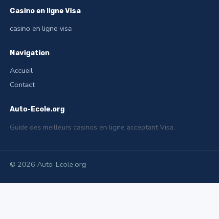
Casino en ligne Visa
casino en ligne visa
Navigation
Accueil
Contact
Auto-Ecole.org
Guide des meilleurs casinos en ligne acceptant Visa.
© 2026 Auto-Ecole.org