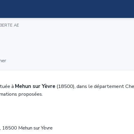
IBERTE AE
her
ituée à
Mehun sur Yèvre
(18500), dans le département Cher
rmations proposées.
c, 18500 Mehun sur Yèvre