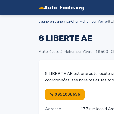
🚗
Auto-Ecole.org
casino en ligne visa
›
Cher
›
Mehun sur Yèvre
›
8 L
8 LIBERTE AE
Auto-école à Mehun sur Yèvre · 18500 · C
8 LIBERTE AE est une auto-école s
coordonnées, ses horaires et les fo
📞 0951008696
Adresse
177 rue Jean d'Ar