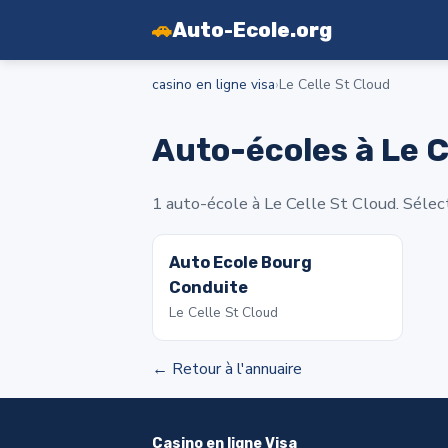
🚗
Auto-Ecole.org
casino en ligne visa
›
Le Celle St Cloud
Auto-écoles à Le C
1 auto-école à Le Celle St Cloud. Séle
Auto Ecole Bourg
Conduite
Le Celle St Cloud
← Retour à l'annuaire
Casino en ligne Visa