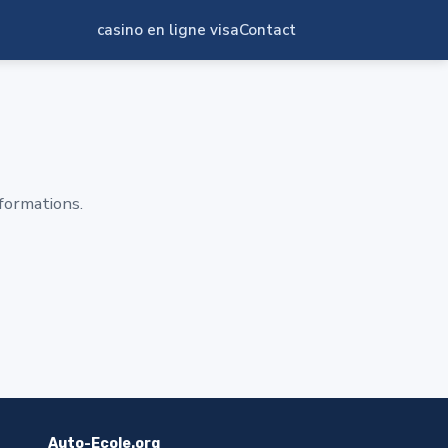
casino en ligne visa
Contact
formations.
Auto-Ecole.org