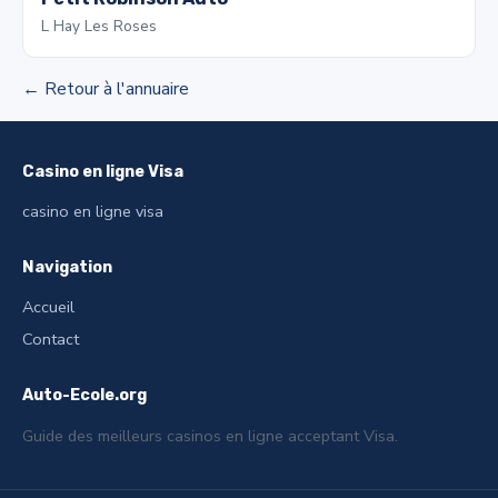
L Hay Les Roses
← Retour à l'annuaire
Casino en ligne Visa
casino en ligne visa
Navigation
Accueil
Contact
Auto-Ecole.org
Guide des meilleurs casinos en ligne acceptant Visa.