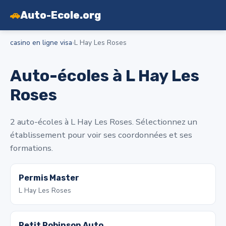
🚗
Auto-Ecole.org
casino en ligne visa
›
L Hay Les Roses
Auto-écoles à L Hay Les
Roses
2 auto-écoles à L Hay Les Roses. Sélectionnez un
établissement pour voir ses coordonnées et ses
formations.
Permis Master
L Hay Les Roses
Petit Robinson Auto