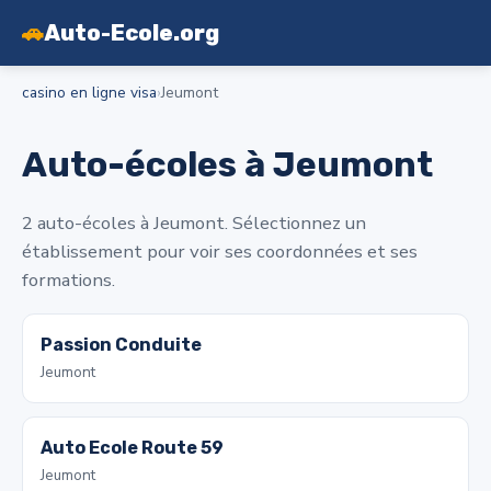
🚗
Auto-Ecole.org
casino en ligne visa
›
Jeumont
Auto-écoles à Jeumont
2 auto-écoles à Jeumont. Sélectionnez un
établissement pour voir ses coordonnées et ses
formations.
Passion Conduite
Jeumont
Auto Ecole Route 59
Jeumont