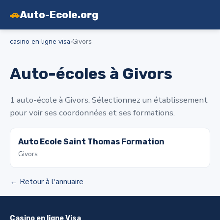
🚗
Auto-Ecole.org
casino en ligne visa
›
Givors
Auto-écoles à Givors
1 auto-école à Givors. Sélectionnez un établissement
pour voir ses coordonnées et ses formations.
Auto Ecole Saint Thomas Formation
Givors
← Retour à l'annuaire
Casino en ligne Visa