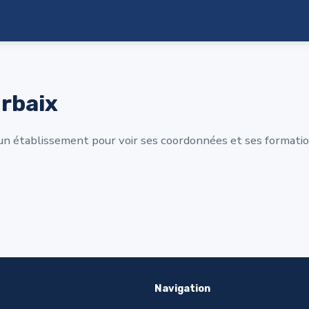
urbaix
 un établissement pour voir ses coordonnées et ses formatio
Navigation