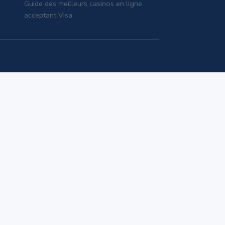
Guide des meilleurs casinos en ligne
acceptant Visa.