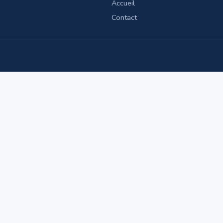
Accueil
Contact