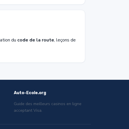
ration du
code de la route
, leçons de
Auto-Ecole.org
Guide des meilleurs casinos en ligne
acceptant Visa.