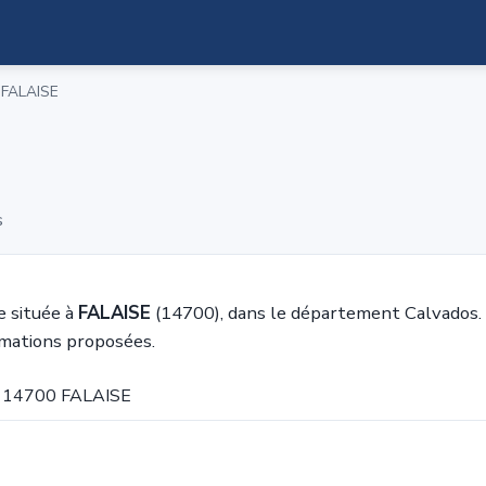
 FALAISE
s
 située à
FALAISE
(14700), dans le département Calvados. 
rmations proposées.
 14700 FALAISE