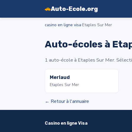
🚗
Auto-Ecole.org
casino en ligne visa
›
Etaples Sur Mer
Auto-écoles à Eta
1 auto-école à Etaples Sur Mer. Sélect
Merlaud
Etaples Sur Mer
← Retour à l'annuaire
Casino en ligne Visa