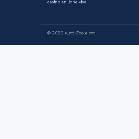
casino en ligne visa
© 2026 Auto-Ecole.org