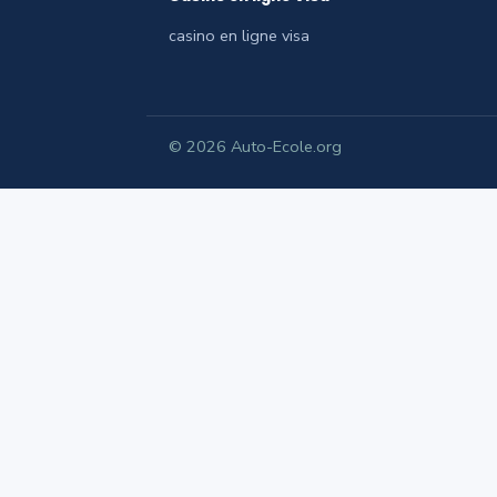
casino en ligne visa
© 2026 Auto-Ecole.org