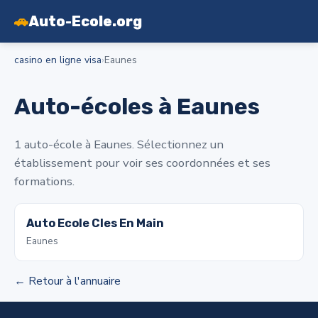
🚗
Auto-Ecole.org
casino en ligne visa
›
Eaunes
Auto-écoles à Eaunes
1 auto-école à Eaunes. Sélectionnez un
établissement pour voir ses coordonnées et ses
formations.
Auto Ecole Cles En Main
Eaunes
← Retour à l'annuaire