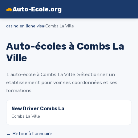
🚗
Auto-Ecole.org
casino en ligne visa
›
Combs La Ville
Auto-écoles à Combs La
Ville
1 auto-école à Combs La Ville. Sélectionnez un
établissement pour voir ses coordonnées et ses
formations.
New Driver Combs La
Combs La Ville
← Retour à l'annuaire