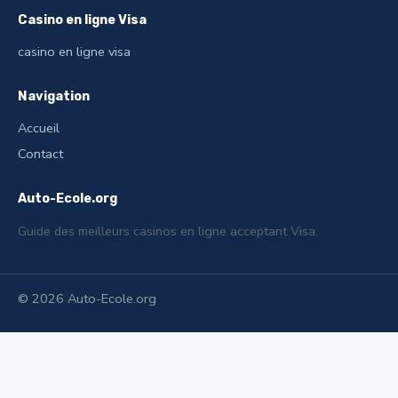
Casino en ligne Visa
casino en ligne visa
Navigation
Accueil
Contact
Auto-Ecole.org
Guide des meilleurs casinos en ligne acceptant Visa.
© 2026 Auto-Ecole.org