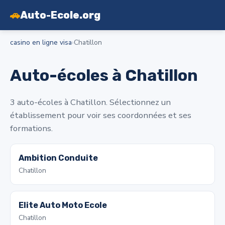
🚗
Auto-Ecole.org
casino en ligne visa
›
Chatillon
Auto-écoles à Chatillon
3 auto-écoles à Chatillon. Sélectionnez un
établissement pour voir ses coordonnées et ses
formations.
Ambition Conduite
Chatillon
Elite Auto Moto Ecole
Chatillon