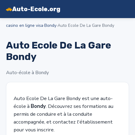
🚗
Auto-Ecole.org
casino en ligne visa
›
Bondy
›
Auto Ecole De La Gare Bondy
Auto Ecole De La Gare
Bondy
Auto-école à Bondy
Auto Ecole De La Gare Bondy est une auto-
école à
Bondy
. Découvrez ses formations au
permis de conduire et à la conduite
accompagnée, et contactez l'établissement
pour vous inscrire.