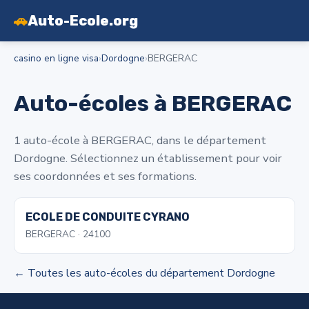
🚗
Auto-Ecole.org
casino en ligne visa
›
Dordogne
›
BERGERAC
Auto-écoles à BERGERAC
1 auto-école à BERGERAC, dans le département
Dordogne. Sélectionnez un établissement pour voir
ses coordonnées et ses formations.
ECOLE DE CONDUITE CYRANO
BERGERAC · 24100
← Toutes les auto-écoles du département Dordogne