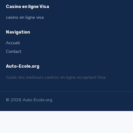
Casino en ligne Visa
casino en ligne visa
Navigation
Accueil
Contact
Auto-Ecole.org
Guide des meilleurs casinos en ligne acceptant Visa.
© 2026 Auto-Ecole.org