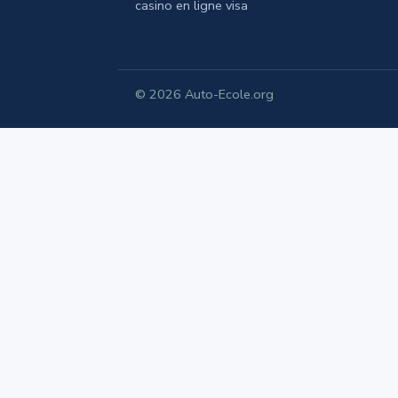
casino en ligne visa
© 2026 Auto-Ecole.org