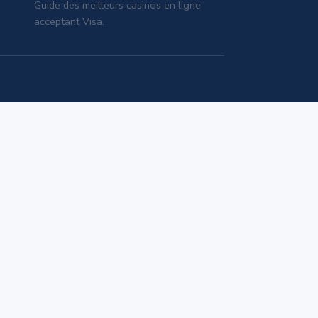
Guide des meilleurs casinos en ligne
acceptant Visa.