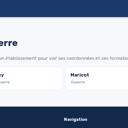
erre
un établissement pour voir ses coordonnées et ses formatio
cy
Maricot
xerre
Auxerre
Navigation