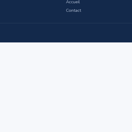
Accueil
Contact