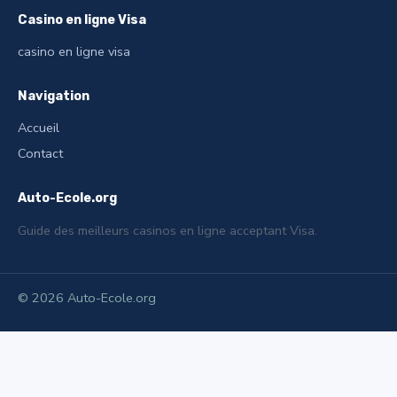
Casino en ligne Visa
casino en ligne visa
Navigation
Accueil
Contact
Auto-Ecole.org
Guide des meilleurs casinos en ligne acceptant Visa.
© 2026 Auto-Ecole.org